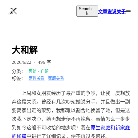
Search…
文章
说说
关于
k
大和解
2026/6/22
·
496 字
分类：
思辨・自留
标签：
两性关系
家庭关系
上周和女朋友经历了最严重的争吵，让我一度想放
弃这段关系。曾经有几次吵架她说分手，并且做出一副
要离家出走的架势，我都难以割舍地挽留了她，但是这
次我下定决心，她再想走便不再挽留。事情怎么一步步
到如今这般不可收拾的地步呢？我在
原生家庭和新家庭
的碰撞
中进行了详细记录，便不再过多赘述。