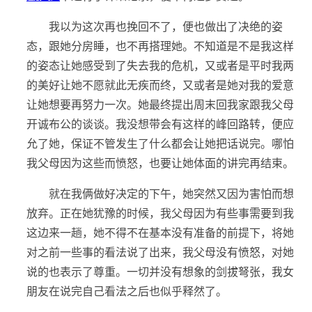
我以为这次再也挽回不了，便也做出了决绝的姿
态，跟她分房睡，也不再搭理她。不知道是不是我这样
的姿态让她感受到了失去我的危机，又或者是平时我两
的美好让她不愿就此无疾而终，又或者是她对我的爱意
让她想要再努力一次。她最终提出周末回我家跟我父母
开诚布公的谈谈。我没想带会有这样的峰回路转，便应
允了她，保证不管发生了什么都会让她把话说完。哪怕
我父母因为这些而愤怒，也要让她体面的讲完再结束。
就在我俩做好决定的下午，她突然又因为害怕而想
放弃。正在她犹豫的时候，我父母因为有些事需要到我
这边来一趟，她不得不在基本没有准备的前提下，将她
对之前一些事的看法说了出来，我父母没有愤怒，对她
说的也表示了尊重。一切并没有想象的剑拔弩张，我女
朋友在说完自己看法之后也似乎释然了。