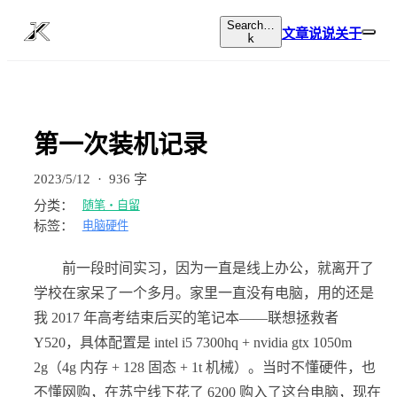
Search…
文章
说说
关于
k
第一次装机记录
2023/5/12
·
936 字
分类：
随笔・自留
标签：
电脑硬件
前一段时间实习，因为一直是线上办公，就离开了
学校在家呆了一个多月。家里一直没有电脑，用的还是
我 2017 年高考结束后买的笔记本——联想拯救者
Y520，具体配置是 intel i5 7300hq + nvidia gtx 1050m
2g（4g 内存 + 128 固态 + 1t 机械）。当时不懂硬件，也
不懂网购，在苏宁线下花了 6200 购入了这台电脑，现在